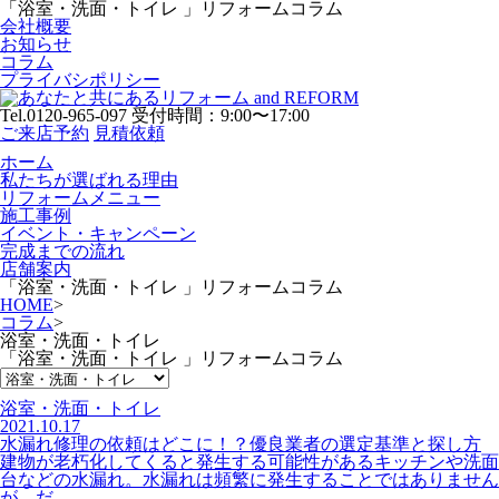
「浴室・洗面・トイレ 」リフォームコラム
会社概要
お知らせ
コラム
プライバシポリシー
Tel.0120-965-097
受付時間：9:00〜17:00
ご来店予約
見積依頼
ホーム
私たちが選ばれる理由
リフォームメニュー
施工事例
イベント・キャンペーン
完成までの流れ
店舗案内
「浴室・洗面・トイレ 」リフォームコラム
HOME
>
コラム
>
浴室・洗面・トイレ
「浴室・洗面・トイレ 」リフォームコラム
浴室・洗面・トイレ
2021.10.17
水漏れ修理の依頼はどこに！？優良業者の選定基準と探し方
建物が老朽化してくると発生する可能性があるキッチンや洗面
台などの水漏れ。水漏れは頻繁に発生することではありません
が、だ...