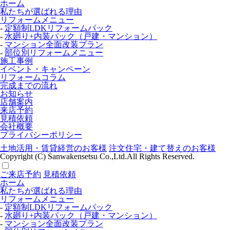
ホーム
私たちが選ばれる理由
リフォームメニュー
-
定額制LDKリフォームパック
-
水廻り+内装パック（戸建・マンション）
-
マンション全面改装プラン
-
部位別リフォームメニュー
施工事例
イベント・キャンペーン
リフォームコラム
完成までの流れ
お知らせ
店舗案内
来店予約
見積依頼
会社概要
プライバシーポリシー
土地活用・賃貸経営のお客様
注文住宅・建て替えのお客様
Copyright (C) Sanwakensetsu Co.,Ltd.All Rights Reserved.
ご来店予約
見積依頼
ホーム
私たちが選ばれる理由
リフォームメニュー
-
定額制LDKリフォームパック
-
水廻り+内装パック（戸建・マンション）
-
マンション全面改装プラン